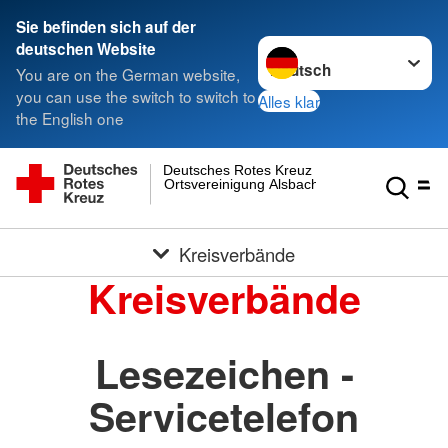
Sie befinden sich auf der
Sprache wechseln zu
deutschen Website
You are on the German website,
you can use the switch to switch to
Alles klar
the English one
Deutsches Rotes Kreuz
Ortsvereinigung Alsbach
Kreisverbände
Kreisverbände
Lesezeichen -
Servicetelefon