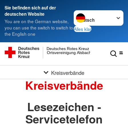
Sie befinden sich auf der
Sprache wechseln zu
deutschen Website
You are on the German website,
you can use the switch to switch to
Alles klar
the English one
Deutsches Rotes Kreuz
Ortsvereinigung Alsbach
Kreisverbände
Kreisverbände
Lesezeichen -
Servicetelefon