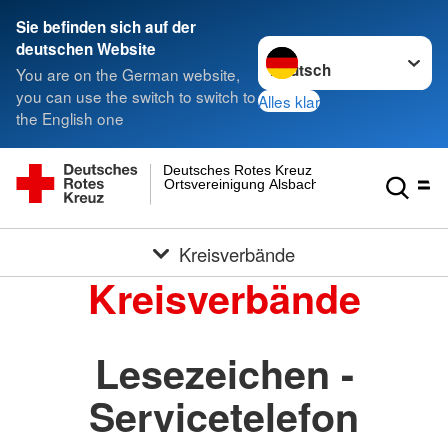
Sie befinden sich auf der
Sprache wechseln zu
deutschen Website
You are on the German website,
you can use the switch to switch to
Alles klar
the English one
Deutsches Rotes Kreuz
Ortsvereinigung Alsbach
Kreisverbände
Kreisverbände
Lesezeichen -
Servicetelefon