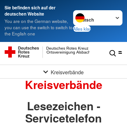
Sie befinden sich auf der
Sprache wechseln zu
deutschen Website
You are on the German website,
you can use the switch to switch to
Alles klar
the English one
Deutsches Rotes Kreuz
Ortsvereinigung Alsbach
Kreisverbände
Kreisverbände
Lesezeichen -
Servicetelefon