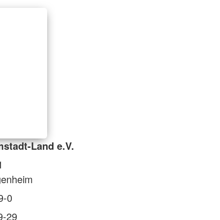
stadt-Land e.V.
1
genheim
9-0
9-29