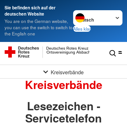
Sie befinden sich auf der
Sprache wechseln zu
deutschen Website
You are on the German website,
you can use the switch to switch to
Alles klar
the English one
Deutsches Rotes Kreuz
Ortsvereinigung Alsbach
Kreisverbände
Kreisverbände
Lesezeichen -
Servicetelefon