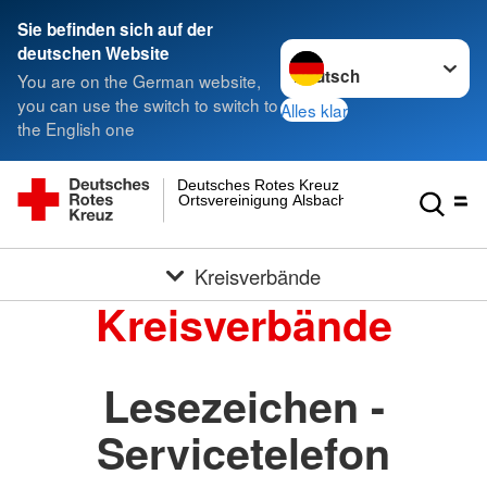
Sie befinden sich auf der
Sprache wechseln zu
deutschen Website
You are on the German website,
you can use the switch to switch to
Alles klar
the English one
Deutsches Rotes Kreuz
Ortsvereinigung Alsbach
Kreisverbände
Kreisverbände
Lesezeichen -
Servicetelefon