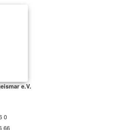
eismar e.V.
1
6 0
6 66