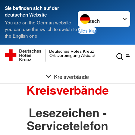
Sie befinden sich auf der
Sprache wechseln zu
deutschen Website
You are on the German website,
you can use the switch to switch to
Alles klar
the English one
Deutsches Rotes Kreuz
Ortsvereinigung Alsbach
Kreisverbände
Kreisverbände
Lesezeichen -
Servicetelefon