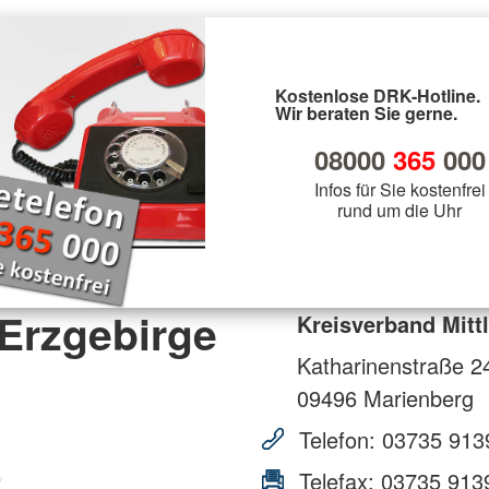
Kostenlose DRK-Hotline.
Wir beraten Sie gerne.
08000
365
000
Infos für Sie kostenfrei
rund um die Uhr
 Erzgebirge
Kreisverband Mittl
Katharinenstraße 2
09496
Marienberg
Telefon:
03735 913
Telefax:
03735 913