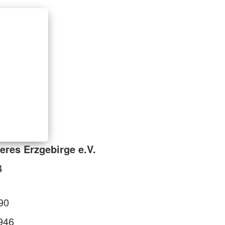
eres Erzgebirge e.V.
4
90
946