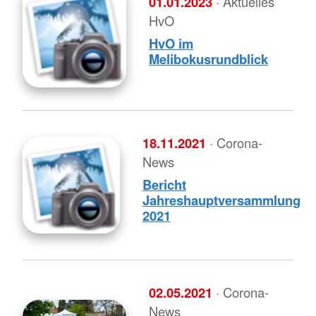
01.01.2023
· Aktuelles
HvO
HvO im
Melibokusrundblick
18.11.2021
· Corona-
News
Bericht
Jahreshauptversammlung
2021
02.05.2021
· Corona-
News