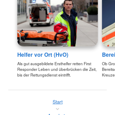
Helfer vor Ort (HvO)
Bere
Als gut ausgebildete Ersthelfer retten First
Ob Gro
Responder Leben und überbrücken die Zeit,
Bereit
bis der Rettungsdienst eintrifft.
Kreuzes
Start