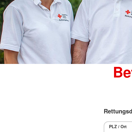
Be
Rettungsd
PLZ / Ort