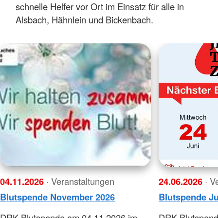
schnelle Helfer vor Ort im Einsatz für alle in
Alsbach, Hähnlein und Bickenbach.
04.11.2026
· Veranstaltungen
24.06.2026
· V
Blutspende November 2026
Blutspende Ju
DRK Blutspende am 04.11.2026 im
DRK Blutspend