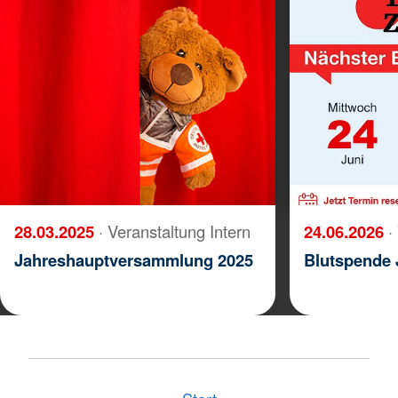
28.03.2025
· Veranstaltung Intern
24.06.2026
·
Jahreshauptversammlung 2025
Blutspende 