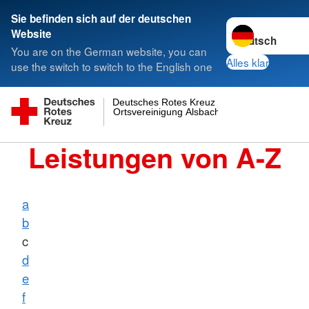
Sie befinden sich auf der deutschen
Sprache wechsel
Website
You are on the German website, you can
Alles klar
use the switch to switch to the English one
Deutsches Rotes Kreuz
Ortsvereinigung Alsbach
Leistungen von A-Z
a
b
c
d
e
f