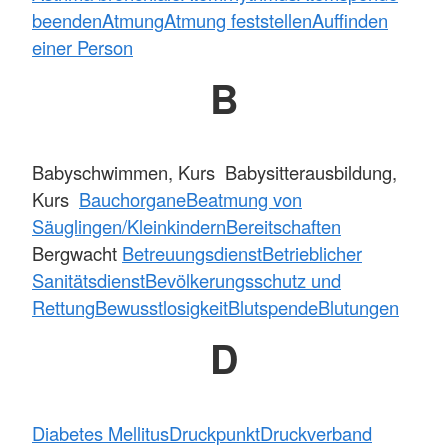
beenden
Atmung
Atmung feststellen
Auffinden
einer Person
B
Babyschwimmen, Kurs Babysitterausbildung,
Kurs
Bauchorgane
Beatmung von
Säuglingen/Kleinkindern
Bereitschaften
Bergwacht
Betreuungsdienst
Betrieblicher
Sanitätsdienst
Bevölkerungsschutz und
Rettung
Bewusstlosigkeit
Blutspende
Blutungen
D
Diabetes Mellitus
Druckpunkt
Druckverband