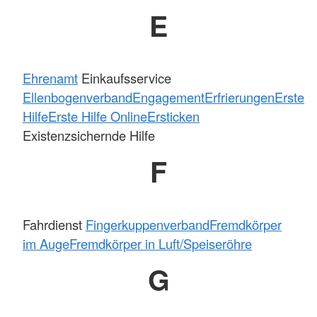
E
Ehrenamt
Einkaufsservice
Ellenbogenverband
Engagement
Erfrierungen
Erste
Hilfe
Erste Hilfe Online
Ersticken
Existenzsichernde Hilfe
F
Fahrdienst
Fingerkuppenverband
Fremdkörper
im Auge
Fremdkörper in Luft/Speiseröhre
G