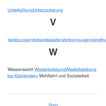
Unterkühlung
Unterzuckerung
V
Verätzungen
Verbandskasten
Verbrennungen
Vergift
W
Wasserwacht
Wiederbelebung
Wiederbelebung
bei Kleinkindern
Wohlfahrt und Sozialarbeit
Start