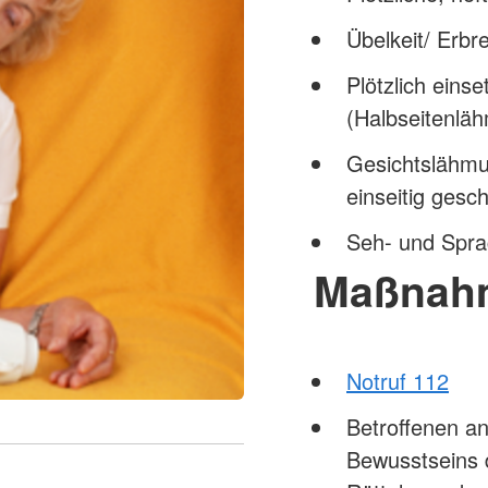
Übelkeit/ Erbr
Plötzlich ein
(Halbseitenlä
Gesichtslähm
einseitig ges
Seh- und Spr
Maßnah
Notruf 112
Betroffenen a
Bewusstseins 