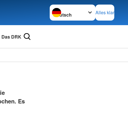
Sprache wechseln zu
Alles klar
Das DRK
ie
ochen. Es