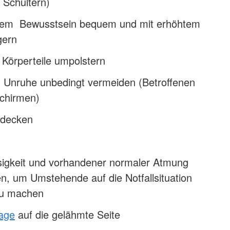
 Schultern)
nem Bewusstsein bequem und mit erhöhtem
gern
 Körperteile umpolstern
 Unruhe unbedingt vermeiden (Betroffenen
schirmen)
udecken
sigkeit und vorhandener normaler Atmung
ufen, um Umstehende auf die Notfallsituation
u machen
lage
auf die gelähmte Seite