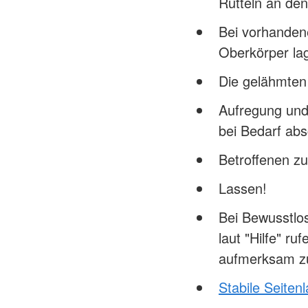
Rütteln an den
Bei vorhande
Oberkörper la
Die gelähmten
Aufregung und
bei Bedarf ab
Betroffenen z
Lassen!
Bei Bewusstlo
laut "Hilfe" r
aufmerksam z
Stabile Seiten