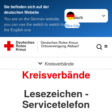
Sie befinden sich auf der
Sprache wechseln zu
deutschen Website
You are on the German website,
you can use the switch to switch to
Alles klar
the English one
Deutsches Rotes Kreuz
Ortsvereinigung Alsbach
Kreisverbände
Kreisverbände
Lesezeichen -
Servicetelefon