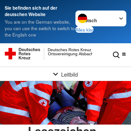
Sie befinden sich auf der
Sprache wechseln zu
deutschen Website
You are on the German website,
you can use the switch to switch to
Alles klar
the English one
Deutsches Rotes Kreuz
Ortsvereinigung Alsbach
Leitbild
Lesezeichen -