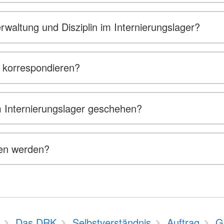
rwaltung und Disziplin im Internierungslager?
t korrespondieren?
 Internierungslager geschehen?
sen werden?
Das DRK
Selbstverständnis
Auftrag
G