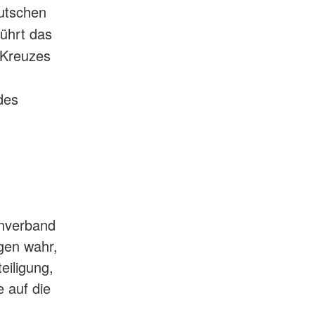
utschen
führt das
 Kreuzes
des
enverband
igen wahr,
eiligung,
 auf die