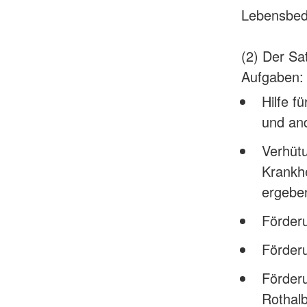
Lebensbed
(2) Der Sa
Aufgaben:
Hilfe f
und and
Verhütu
Krankhe
ergebe
Förderu
Förderu
Förderu
Rothal