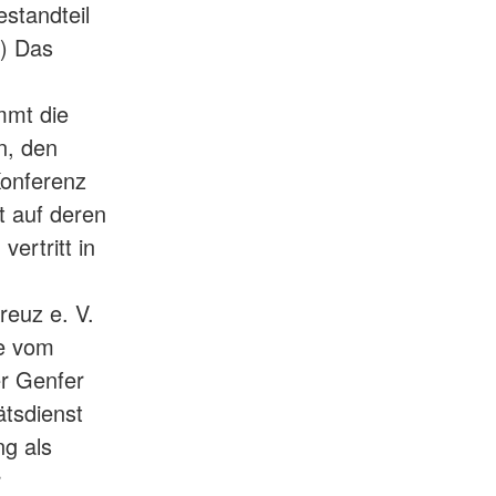
standteil
3) Das
mmt die
n, den
Konferenz
 auf deren
ertritt in
reuz e. V.
ee vom
er Genfer
tsdienst
g als
r