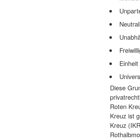
Unparte
Neutral
Unabhä
Freiwill
Einheit
Universa
Diese Grun
privatrech
Roten Kreu
Kreuz ist 
Kreuz (IKR
Rothalbmo