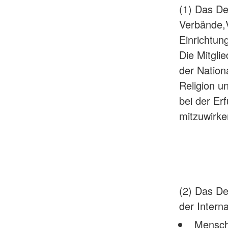
(1) Das De
Verbände,V
Einrichtun
Die Mitgli
der Nation
Religion un
bei der Er
mitzuwirke
(2) Das De
der Inter
Menschl