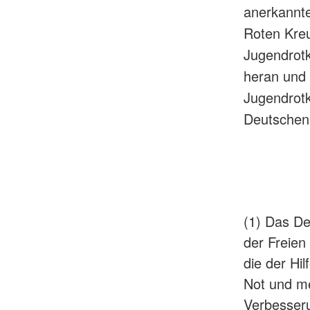
anerkannt
Roten Kreu
Jugendrot
heran und 
Jugendrotk
Deutschen
(1) Das De
der Freien
die der Hi
Not und me
Verbesseru