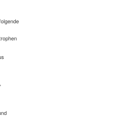
folgende
strophen
us
,
und