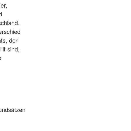
er,
d
schland.
erschied
ts, der
lt sind,
s
rundsätzen