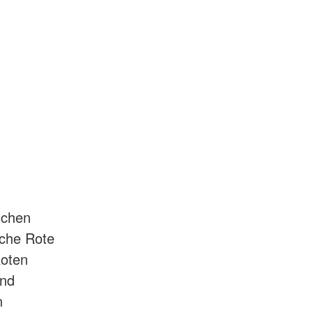
schen
sche Rote
Roten
und
n