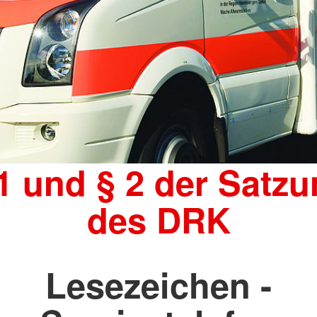
1 und § 2 der Satz
des DRK
Lesezeichen -