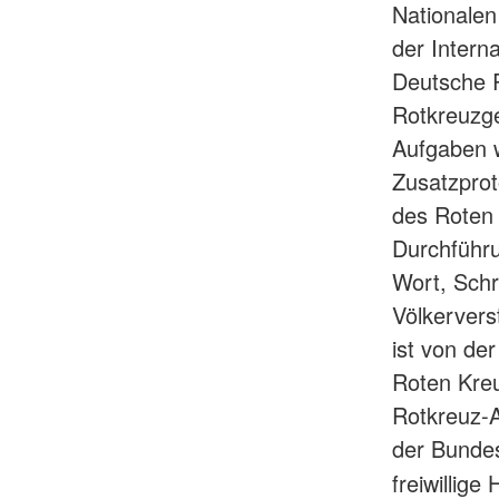
Nationalen
der Intern
Deutsche R
Rotkreuzge
Aufgaben 
Zusatzprot
des Roten
Durchführu
Wort, Schr
Völkervers
ist von de
Roten Kreu
Rotkreuz-A
der Bundes
freiwillige